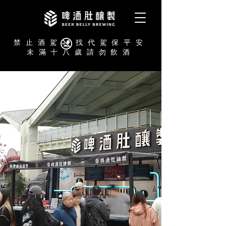
禁止酒駕 找代駕保平安
未滿十八歲請勿飲酒