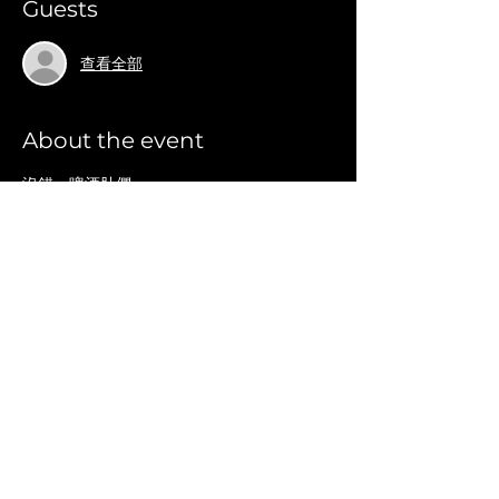
Guests
查看全部
About the event
沒錯，啤酒肚們
連續兩個週末！
馬克一號四度回到信義新光三越A11，別忘了
手中的VIP卡片
也別忘了帶上更多的朋友們來一起成為啤酒肚
Share this event