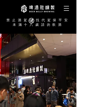
禁止酒駕 找代駕保平安
未滿十八歲請勿飲酒