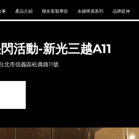
故事
產品介紹
聯名客製專區
永續啤酒系列
品牌延伸
閃活動-新光三越A11
湾台北市信義區松壽路11號