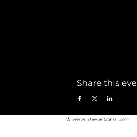
Share this ev
📩
beerbellytaiwan@gmail.com