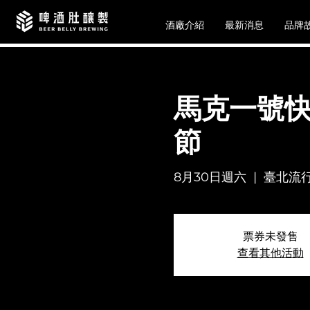
酒廠介紹
最新消息
品牌
馬克一號快閃
節
8月30日週六
  |  
臺北流
票券未發售
查看其他活動