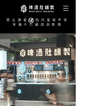
禁止酒駕 找代駕保平安
未滿十八歲請勿飲酒