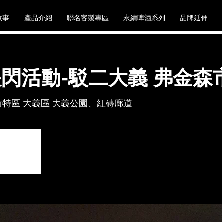
故事
產品介紹
聯名客製專區
永續啤酒系列
品牌延伸
閃活動-駁二大義 弗金森
特區 大義區 大義公園、紅磚廊道