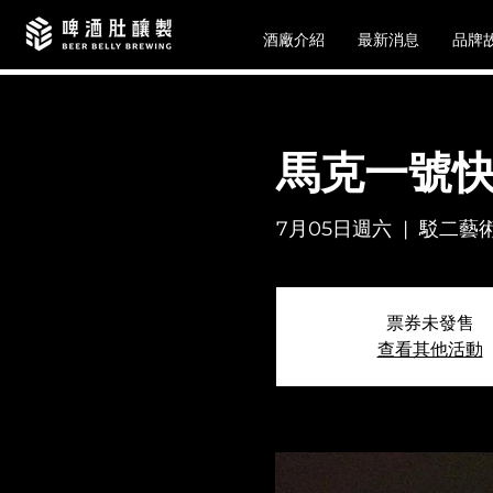
酒廠介紹
最新消息
品牌
馬克一號快
7月05日週六
  |  
駁二藝術
票券未發售
查看其他活動