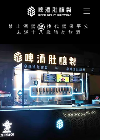
禁止酒駕 找代駕保平安
未滿十八歲請勿飲酒