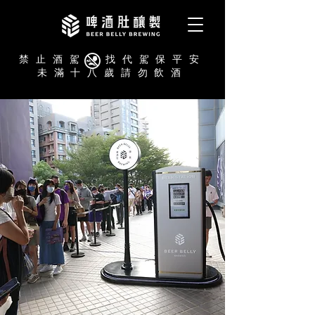
禁止酒駕 找代駕保平安
未滿十八歲請勿飲酒