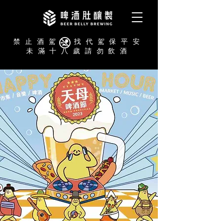
禁止酒駕 找代駕保平安
未滿十八歲請勿飲酒