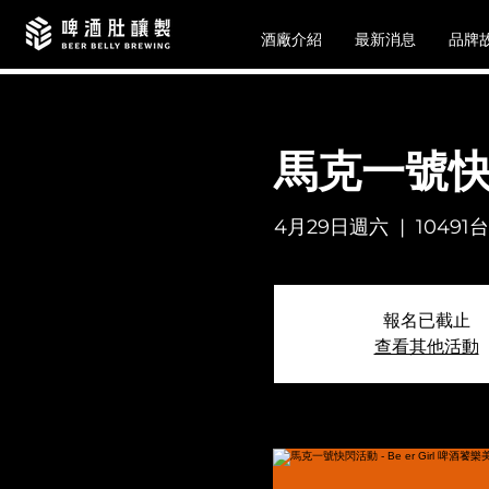
酒廠介紹
最新消息
品牌
馬克一號快閃
4月29日週六
  |  
1049
報名已截止
查看其他活動