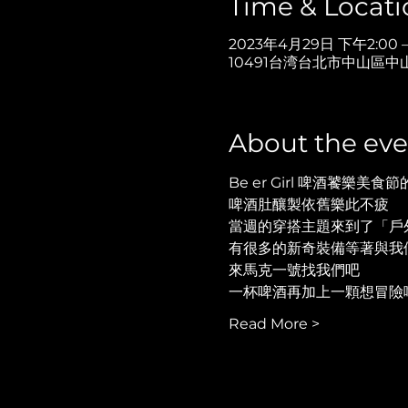
Time & Locati
2023年4月29日 下午2:00 
10491台湾台北市中山區中
About the eve
Be er Girl 啤酒饕樂美食
啤酒肚釀製依舊樂此不疲
當週的穿搭主題來到了「戶
有很多的新奇裝備等著與我
來馬克一號找我們吧
一杯啤酒再加上一顆想冒險
Read More >