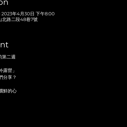
on
– 2023年4月30日 下午8:00
山北路二段48巷7號
nt
節的第二週
外露營」
們分享？
嚐鮮的心